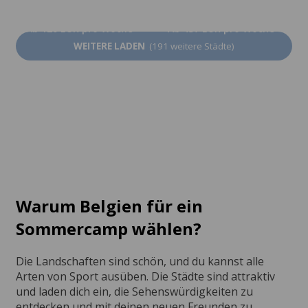
Berlin
Peking
Ab 120 EUR pro Woche
Ab 437 EUR pro Woche
WEITERE LADEN
(191 weitere Städte)
Warum Belgien für ein
Sommercamp wählen?
Die Landschaften sind schön, und du kannst alle
Arten von Sport ausüben. Die Städte sind attraktiv
und laden dich ein, die Sehenswürdigkeiten zu
entdecken und mit deinen neuen Freunden zu