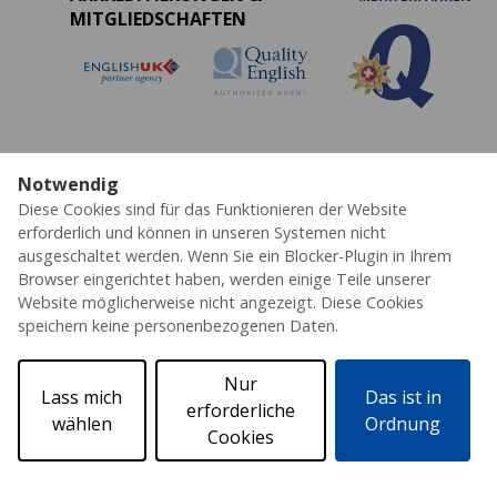
MITGLIEDSCHAFTEN
Notwendig
Datenschutz
Cookies
AGB's
Impressum
Diese Cookies sind für das Funktionieren der Website
Erklärung zur Barrierefreiheit
erforderlich und können in unseren Systemen nicht
ausgeschaltet werden. Wenn Sie ein Blocker-Plugin in Ihrem
© 2026 ESL – Alle Rechte vorbehalten
Browser eingerichtet haben, werden einige Teile unserer
Website möglicherweise nicht angezeigt. Diese Cookies
speichern keine personenbezogenen Daten.
Nur
Lass mich
Das ist in
erforderliche
wählen
Ordnung
Cookies
Angebot anfordern
Katalog