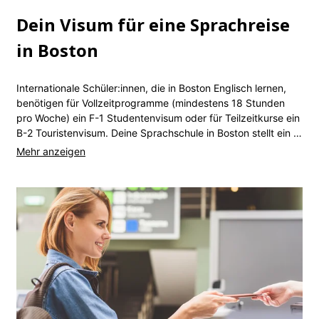
Dein Visum für eine Sprachreise
in Boston
Internationale Schüler:innen, die in Boston Englisch lernen,
benötigen für Vollzeitprogramme (mindestens 18 Stunden
pro Woche) ein F-1 Studentenvisum oder für Teilzeitkurse ein
B-2 Touristenvisum. Deine Sprachschule in Boston stellt ein I-
20-Formular aus, das du für das Visumsgespräch an der US-
Botschaft brauchst. Außerdem musst du nachweisen, dass
du deine Lebenshaltungskosten decken kannst. Die meisten
Bewerber:innen aus Europa erhalten innerhalb von 2 bis 6
Wochen unkompliziert eine Genehmigung, während es aus
anderen Ländern längere Wartezeiten geben kann. Unsere
Expert:innen unterstützen dich gern – kontaktiere uns für
eine persönliche Beratung zu deinen Visumbedingungen.