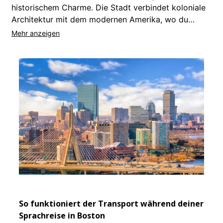
historischem Charme. Die Stadt verbindet koloniale
Architektur mit dem modernen Amerika, wo du
denselben Tag den Freedom Trail entlanggehen und
ein Red Sox Spiel besuchen kannst. Mit
weltbekannten Institutionen entlang des Charles
River findest du dich in einer fußgängerfreundlichen
Metropole wieder, die zugleich intellektuell und
Unte
zugänglich ist.
Unser
klass
Colle
luxur
einer 
beson
Unter
Wenn 
dir p
So funktioniert der Transport während deiner
Sprachreise in Boston