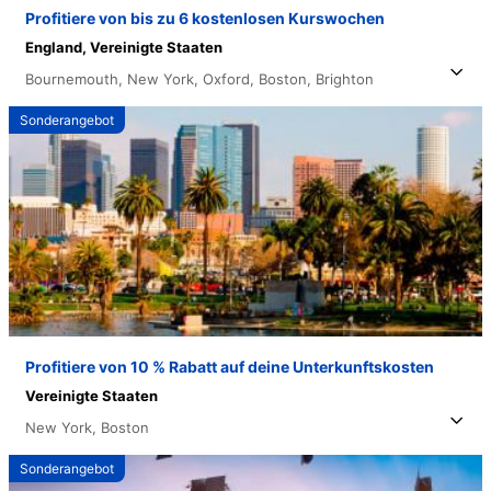
Profitiere von bis zu 6 kostenlosen Kurswochen
England,
Vereinigte Staaten
Bournemouth,
New York,
Oxford,
Boston,
Brighton
Sonderangebot
Profitiere von 10 % Rabatt auf deine Unterkunftskosten
Vereinigte Staaten
New York,
Boston
Sonderangebot