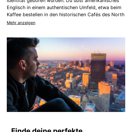
Identität geboren wurden. Du übst amerikanisches
Englisch in einem authentischen Umfeld, etwa beim
Kaffee bestellen in den historischen Cafés des North
End oder beim Erkunden von Universitätscampus
wie Harvard, die jahrhundertelang das globale
Denken geprägt haben. Mit erstklassigen Museen,
die an bestimmten Tagen freien Eintritt bieten,
Hafenpromenaden direkt vor der Haustür und
vielfältigen Stadtteilen, die du entdecken kannst,
wird das Sprachenlernen in Boston zum
Lebenserlebnis.
Vom
italienischen North End bis zum akademischen
Cambridge
bietet jeder Stadtteil eine einzigartige
kulturelle Immersion.
Wähle zwischen
einwöchigen Kursen und
mehrmonatigen Langzeitprogrammen
40 ESL-Büros weltweit
garantieren vor Ort
Unterstützung während deiner Sprachreise.
Finde deine perfekte