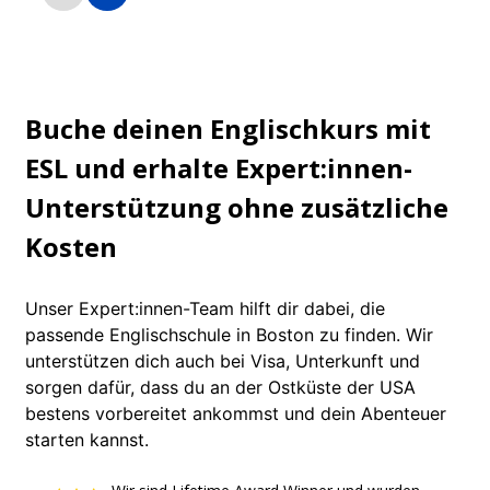
Das Stadtzentrum mit
Kulturelles Vierte
Einkaufsmöglichkeiten, Theatern,
Fenway Park, ers
Wasserzugang und
Grünflächen und
fußgängerfreundlichen Straßen.
Nachtleben: 10 Mi
Buche deinen Englischkurs mit
Stadtzentrum.
ESL und erhalte Expert:innen-
Unterstützung ohne zusätzliche
Kosten
Unser Expert:innen-Team hilft dir dabei, die
passende Englischschule in Boston zu finden. Wir
unterstützen dich auch bei Visa, Unterkunft und
sorgen dafür, dass du an der Ostküste der USA
bestens vorbereitet ankommst und dein Abenteuer
starten kannst.