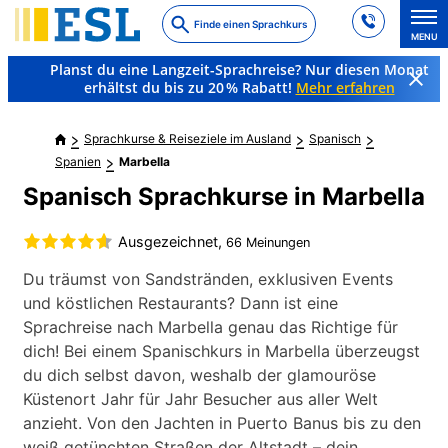
Skip
Finde einen Sprachkurs
to
MENU
main
Planst du eine Langzeit-Sprachreise? Nur diesen Monat
content
erhältst du bis zu 20 % Rabatt!
Mehr erfahren
Sprachkurse & Reiseziele im Ausland
Spanisch
Spanien
Marbella
Spanisch Sprachkurse in Marbella
Ausgezeichnet,
66 Meinungen
Du träumst von Sandstränden, exklusiven Events
und köstlichen Restaurants? Dann ist eine
Sprachreise nach Marbella genau das Richtige für
dich! Bei einem Spanischkurs in Marbella überzeugst
du dich selbst davon, weshalb der glamouröse
Küstenort Jahr für Jahr Besucher aus aller Welt
anzieht. Von den Jachten in Puerto Banus bis zu den
weiß getünchten Straßen der Altstadt – dein