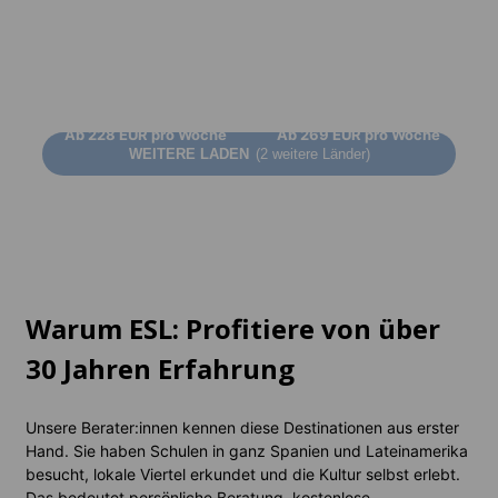
Dominikanische
Republik
Uruguay
1 Ziel
1 Ziel
Ab
228 EUR
pro Woche
Ab
269 EUR
pro Woche
WEITERE LADEN
(2 weitere Länder)
Warum ESL: Profitiere von über
30 Jahren Erfahrung
Unsere Berater:innen kennen diese Destinationen aus erster
Hand. Sie haben Schulen in ganz Spanien und Lateinamerika
besucht, lokale Viertel erkundet und die Kultur selbst erlebt.
Das bedeutet persönliche Beratung, kostenlose