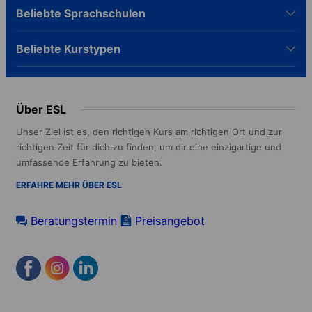
Prüfungstechniken. Fühlst du dich am ersten
jederzeit per Nachricht erreichbar, persönlich
Beliebte Sprachschulen
Tag fehl am Platz, setzt dich die Schule
in einem unserer 40+ Büros oder per Telefon,
innerhalb von 24 Stunden um. Ab B1 sind
E-Mail und Video.
DELE und SIELE erreichbar, beide von allen
Beliebte Kurstypen
spanischsprachigen Universitäten und den
meisten Arbeitgebern weltweit anerkannt.
Über ESL
Unser Ziel ist es, den richtigen Kurs am richtigen Ort und zur
richtigen Zeit für dich zu finden, um dir eine einzigartige und
umfassende Erfahrung zu bieten.
ERFAHRE MEHR ÜBER ESL
Beratungstermin
Preisangebot
Footer