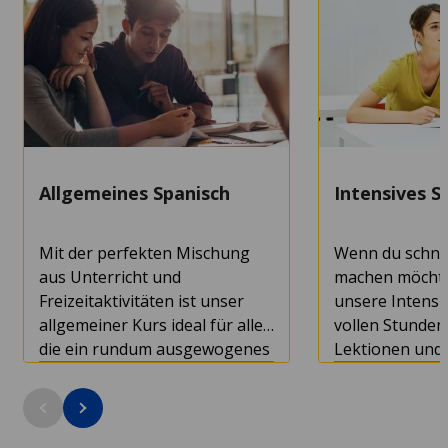
Allgemeines Spanisch
Intensives S
Mit der perfekten Mischung
Wenn du schnel
aus Unterricht und
machen möchte
Freizeitaktivitäten ist unser
unsere Intensi
allgemeiner Kurs ideal für alle,
vollen Stunden
die ein rundum ausgewogenes
Lektionen und 
Erlebnis suchen.
genug Freizeit
genießen und d
Kursdauer: 1+ Wochen
Kursdauer: 1+
erkunden.
Mindestalter: 16
Mindestalter: 1