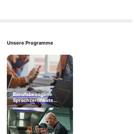
Unsere Programme
Berufsbezogene
Sprachzertifikate
Business
Mehr erfahren