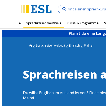
Skip
Finde einen Sprachkurs
to
main
content
Main
Sprachreisen weltweit
Kurse & Programme
S
navigation
Planst du eine Lang
Sprachreisen weltweit
Englisch
Malta
Sprachreisen 
Du willst Englisch im Ausland lernen? Finde hier
Malta!