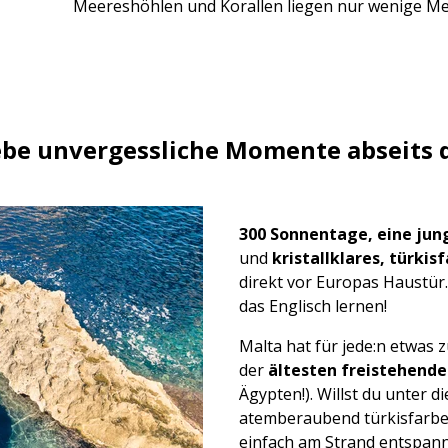
Meereshöhlen und Korallen liegen nur wenige Me
lebe unvergessliche Momente abseits
300 Sonnentage, eine jung
und
kristallklares, türki
direkt vor Europas Haustür
das Englisch lernen!
Malta hat für jede:n etwas 
der
ältesten freistehend
Ägypten!). Willst du unter 
atemberaubend türkisfarbe
einfach am Strand entspann