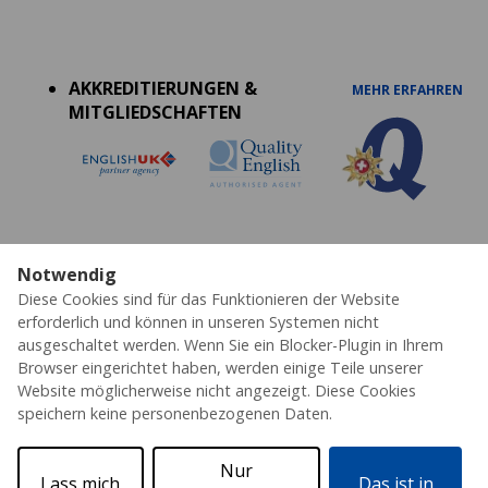
Accreditations
menu
AKKREDITIERUNGEN &
MEHR ERFAHREN
MITGLIEDSCHAFTEN
Notwendig
Datenschutz
Cookies
AGB's
Impressum
Diese Cookies sind für das Funktionieren der Website
Erklärung zur Barrierefreiheit
erforderlich und können in unseren Systemen nicht
ausgeschaltet werden. Wenn Sie ein Blocker-Plugin in Ihrem
© 2026 ESL – Alle Rechte vorbehalten
Browser eingerichtet haben, werden einige Teile unserer
Website möglicherweise nicht angezeigt. Diese Cookies
speichern keine personenbezogenen Daten.
Nur
Lass mich
Das ist in