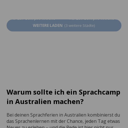
Gold Coast
Byron Bay
Ab 287 EUR pro Woche
Ab 287 EUR pro Woche
WEITERE LADEN
(3 weitere Städte)
Warum sollte ich ein Sprachcamp
in Australien machen?
Bei deinen Sprachferien in Australien kombinierst du
das Sprachenlernen mit der Chance, jeden Tag etwas
Neues zu erleben – und die Rede ist hier nicht nur