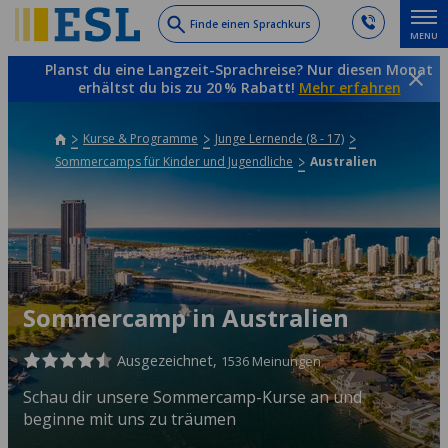
Skip
Finde einen Sprachkurs
MENU
to
main
Planst du eine Langzeit-Sprachreise? Nur diesen Monat
content
erhältst du bis zu 20 % Rabatt!
Mehr erfahren
Kurse & Programme
Junge Lernende (8 - 17)
Sommercamps für Kinder und Jugendliche
Australien
Sommercamp in Australien
Ausgezeichnet,
1536 Meinungen
Schau dir unsere Sommercamp-Kurse an und
beginne mit uns zu träumen