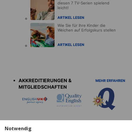
diesen 7 TV-Serien spielend
leicht!
ARTIKEL LESEN
Wie Sie für Ihre Kinder die
Weichen auf Erfolgskurs stellen
ARTIKEL LESEN
Accreditations
menu
AKKREDITIERUNGEN &
MEHR ERFAHREN
MITGLIEDSCHAFTEN
Notwendig