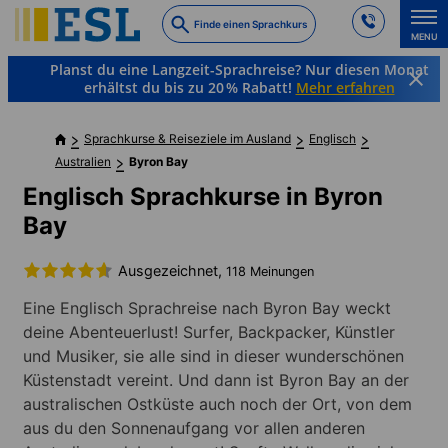
Skip
Finde einen Sprachkurs
to
MENU
main
Planst du eine Langzeit-Sprachreise? Nur diesen Monat
content
erhältst du bis zu 20 % Rabatt!
Mehr erfahren
Sprachkurse & Reiseziele im Ausland
Englisch
Australien
Byron Bay
Englisch Sprachkurse in Byron
Bay
Ausgezeichnet,
118 Meinungen
Eine Englisch Sprachreise nach Byron Bay weckt
deine Abenteuerlust! Surfer, Backpacker, Künstler
und Musiker, sie alle sind in dieser wunderschönen
Küstenstadt vereint. Und dann ist Byron Bay an der
australischen Ostküste auch noch der Ort, von dem
aus du den Sonnenaufgang vor allen anderen