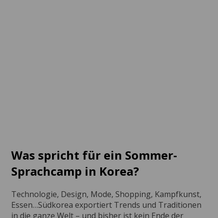
Seoul
Ab 164 EUR pro Woche
Busan
Ab 164 EUR pro Woche
Was spricht für ein Sommer-
Sprachcamp in Korea?
Technologie, Design, Mode, Shopping, Kampfkunst,
Essen…Südkorea exportiert Trends und Traditionen
in die ganze Welt – und bisher ist kein Ende der