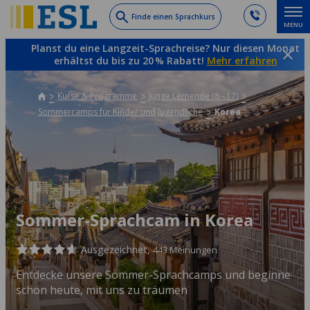
Skip
Finde einen Sprachkurs
MENU
to
main
Planst du eine Langzeit-Sprachreise? Nur diesen Monat
content
erhältst du bis zu 20 % Rabatt!
Mehr erfahren
Kurse & Programme
Junge Lernende (8 - 17)
Sommercamps für Kinder und Jugendliche
Korea
Sommer-Sprachcam in Korea
Ausgezeichnet,
443 Meinungen
Entdecke unsere Sommer-Sprachcamps und beginne
schon heute, mit uns zu träumen