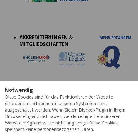
Accreditations
menu
AKKREDITIERUNGEN &
MEHR ERFAHREN
MITGLIEDSCHAFTEN
Notwendig
Datenschutz
Cookies
AGB's
Impressum
Diese Cookies sind für das Funktionieren der Website
Erklärung zur Barrierefreiheit
erforderlich und können in unseren Systemen nicht
ausgeschaltet werden. Wenn Sie ein Blocker-Plugin in Ihrem
© 2026 ESL – Alle Rechte vorbehalten
Browser eingerichtet haben, werden einige Teile unserer
Website möglicherweise nicht angezeigt. Diese Cookies
speichern keine personenbezogenen Daten.