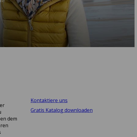
n!
Kontaktiere uns
er
Gratis Katalog downloaden
u
eben dem
eren
s