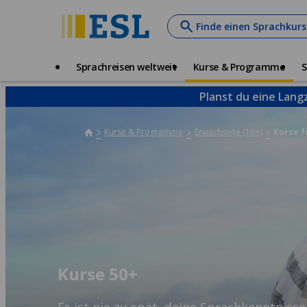
Skip
Finde einen Sprachkurs
to
main
content
Main
Sprachreisen weltweit
Kurse & Programme
S
navigation
Planst du eine Lang
Kurse & Programme
Erwachsene (16+)
Kurse f
Kurse 50+