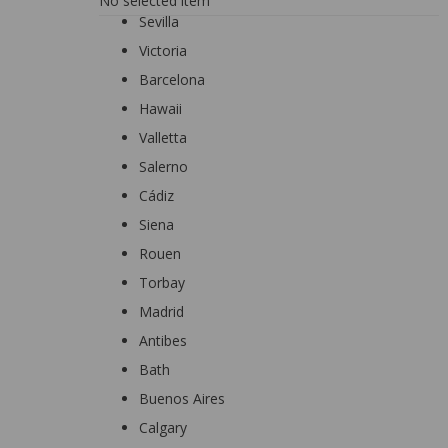
No selected item
Sevilla
Victoria
Barcelona
Hawaii
Valletta
Salerno
Cádiz
Siena
Rouen
Torbay
Madrid
Antibes
Bath
Buenos Aires
Calgary