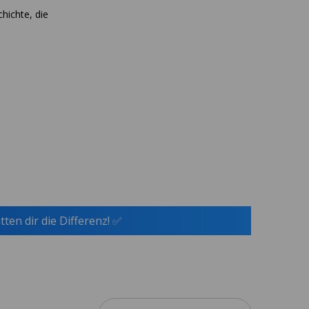
chichte, die
tten dir die Differenz! ✅