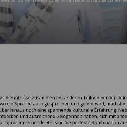
 weiter zu vertiefen oder eine neue Sprache zu lerne
prachkenntnisse zusammen mit anderen Teilnehmenden dein
t, wo die Sprache auch gesprochen und gelebt wird, machst d
arüber hinaus noch eine spannende kulturelle Erfahrung. N
entdecken und ausreichend Gelegenheit haben, dich mit and
 Sprachenlernende 50+ sind die perfekte Kombination au