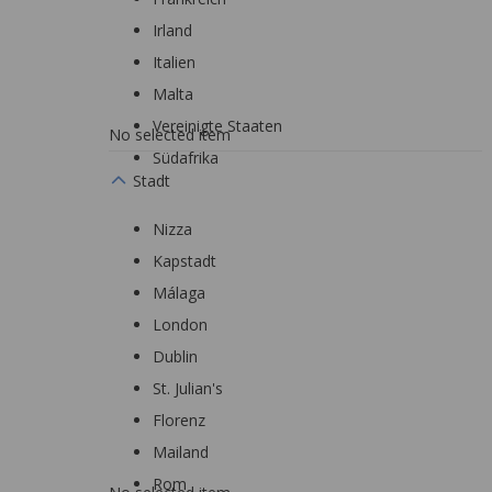
Irland
Italien
Malta
Vereinigte Staaten
No selected item
Südafrika
Stadt
Nizza
Kapstadt
Málaga
London
Dublin
St. Julian's
Florenz
Mailand
Rom