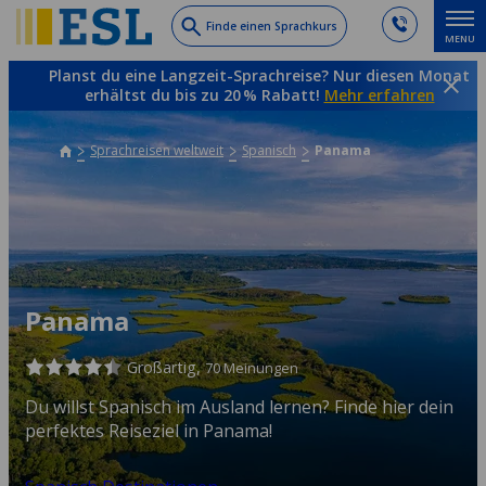
Skip
Finde einen Sprachkurs
MENU
to
main
Planst du eine Langzeit-Sprachreise? Nur diesen Monat
content
erhältst du bis zu 20 % Rabatt!
Mehr erfahren
Sprachreisen weltweit
Spanisch
Panama
Panama
Großartig,
70 Meinungen
Du willst Spanisch im Ausland lernen? Finde hier dein
perfektes Reiseziel in Panama!