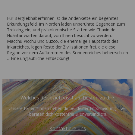
Für Bergliebhaber*innen ist die Andenkette ein begehrtes
Erkundungsfeld. Im Norden laden unberührte Gegenden zum
Trekking ein, und präkolumbische Stätten wie Chavín de
Huántar warten darauf, von Ihnen besucht zu werden.
Macchu Picchu und Cuzco, die ehemalige Hauptstadt des
Inkareiches, legen Reste der Zivilisationen frei, die diese
Region vor dem Aufkommen des Sonnenreiches beherrschten
... Eine unglaubliche Entdeckung!
Welches Reiseziel passt am besten zu dir?
Unsere Expert*innen helfen dir bei deiner Entscheidung – wir
beraten dich kostenfrei & unverbindlich!
Kontaktiere uns