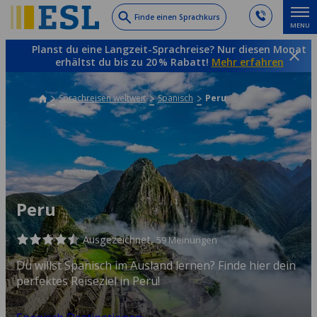
Skip
Finde einen Sprachkurs
MENU
to
main
Planst du eine Langzeit-Sprachreise? Nur diesen Monat
content
erhältst du bis zu 20 % Rabatt!
Mehr erfahren
Sprachreisen weltweit
Spanisch
Peru
Peru
Ausgezeichnet,
59 Meinungen
Du willst Spanisch im Ausland lernen? Finde hier dein
perfektes Reiseziel in Peru!