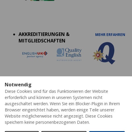
Accreditations
menu
AKKREDITIERUNGEN &
MEHR ERFAHREN
MITGLIEDSCHAFTEN
Notwendig
Datenschutz
Cookies
AGB's
Impressum
Diese Cookies sind für das Funktionieren der Website
Erklärung zur Barrierefreiheit
erforderlich und können in unseren Systemen nicht
ausgeschaltet werden. Wenn Sie ein Blocker-Plugin in Ihrem
© 2026 ESL – Alle Rechte vorbehalten
Browser eingerichtet haben, werden einige Teile unserer
Website möglicherweise nicht angezeigt. Diese Cookies
speichern keine personenbezogenen Daten.