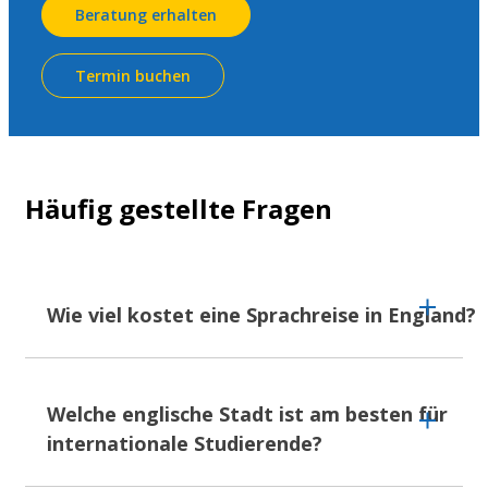
Beratung erhalten
Termin buchen
Häufig gestellte Fragen
Wie viel kostet eine Sprachreise in England?
Englisch lernen in England kostet so viel oder
so wenig, wie du möchtest. Unsere
Welche englische Stadt ist am besten für
Sprachkurse beginnen
ab 241 EUR pro Woche
internationale Studierende?
und reichen bis zu 1.740 EUR
, je nachdem,
welche Stadt du wählst und welche Extras du