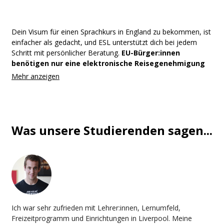
Dein Visum für einen Sprachkurs in England zu bekommen, ist
einfacher als gedacht, und ESL unterstützt dich bei jedem
Schritt mit persönlicher Beratung.
EU-Bürger:innen
benötigen nur eine elektronische Reisegenehmigung
(ETA)
– 16 £, die du online in wenigen Minuten beantragen
kannst,
zwei Jahre gültig ist und Aufenthalte von bis zu
6 Monaten abdeckt
. Ganz einfach!
Bestimmte Nationalitäten und EU-Studierende, die länger als
6 Monate bleiben, brauchen ein Studentenvisum. Dafür
Was unsere Studierenden sagen...
benötigst du:
Nachweis der Aufnahme an deiner Sprachschule
Nachweis, dass du dich selbst finanzieren kannst (ca.
1.334 £ pro Monat)
Darüber hinaus kümmern wir uns vor deiner
Flugbuchung um die Formalitäten mit deiner Schule
,
Ich war sehr zufrieden mit Lehrer:innen, Lernumfeld,
begleiten dich durch jeden Schritt und sorgen dafür, dass du
Freizeitprogramm und Einrichtungen in Liverpool. Meine