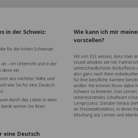
s in der Schweiz:
Wie kann ich mir meine
vorstellen?
die für die hohen Schweizer
Wir von ESL wissen, dass man a
Grund arbeiten wir mit Partner
an – im Unterricht und in der
unterschiedlichsten Bedürfnisse 
n diese ein
also ganz nach Ihren individuelle
uren aus nächster Nähe und
für Ihre berufliche Karriere ben
ich wie Sie für eine Deutsch
wollen: Wir können Ihnen dabei h
en
Schweiz zu kreieren. Das Lernen 
unterstützendes Schulteam schaf
auen durch das Leben in einer
Lernprozess. Darüber hinaus bie
 damit werten Sie Ihren
an Freizeitaktivitäten, in deren
Mischung aus Lernen und Abente
r eine Deutsch