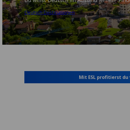
Du willst Deutsch im Ausland lernen? Finde
Deutsch Destinationen
Mit ESL profitierst du