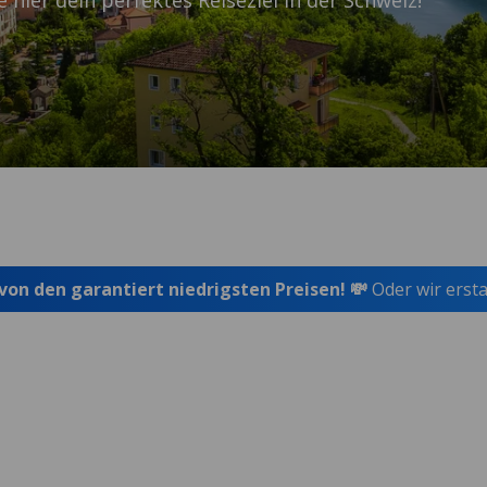
 hier dein perfektes Reiseziel in der Schweiz!
 von den garantiert niedrigsten Preisen! 💸
Oder wir ersta