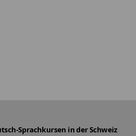
Engelberg
Ab 1 980 EUR pro Woche
utsch-Sprachkursen in der Schweiz