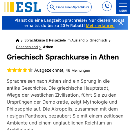
Skip
Finde einen Sprachkurs
to
MENU
main
Planst du eine Langzeit-Sprachreise? Nur diesen Monat
content
erhältst du bis zu 20 % Rabatt!
Mehr erfahren
Sprachkurse & Reiseziele im Ausland
Griechisch
Griechenland
Athen
Griechisch Sprachkurse in Athen
Ausgezeichnet,
46 Meinungen
Sprachreisen nach Athen sind ein Sprung in die
antike Geschichte. Die griechische Hauptstadt,
Wiege der westlichen Zivilisation, führt Sie zu den
Ursprüngen der Demokratie, zeigt Mythologie und
Philosophie auf. Die Akropolis, zusammen mit dem
riesigen Pantheon, bezaubert Sie mit einem zeitlosen
Ambiente und einem unglaublichen Reichtum an
Archäologie.