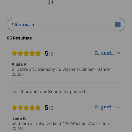
3.1
Filtern nach
65 Resultate
5
Zeig mehr
/5
Alisia P.
21 Jahre alt
/
Germany
/
2 Wochen
(Jänner - Jänner
2026)
Der Standort der Schule ist perfekt
gelegen. Nur wenige Minuten zum Strand
und ins Stadtzentrum. Sehr gute
5
Zeig mehr
/5
Busverbindungen sind auch vorhanden.
Die Unterrichtsräume haben eine
Irene F.
ausreichend Größe. Als unsere Gruppe
58 Jahre alt
/
Switzerland
/
10 Wochen
(April - Juni
größer wurde, sind wir auch in einen
2024)
größeren Raum gewechselt. Bei zwei