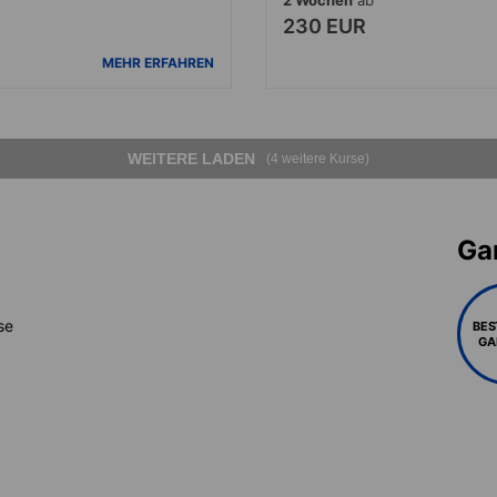
230 EUR
MEHR ERFAHREN
WEITERE LADEN
(4 weitere Kurse)
Gar
se
BES
GA