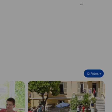
12
Fotos
+