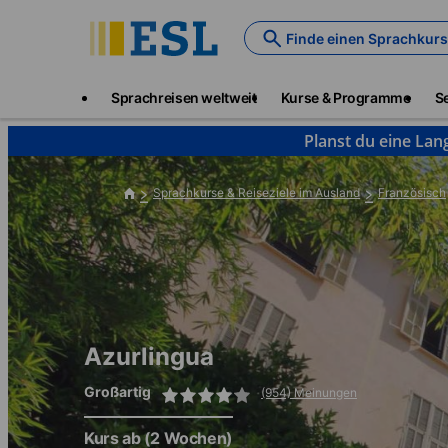
Skip
to
Finde einen Sprachkurs
main
content
Main
Sprachreisen weltweit
Kurse & Programme
S
navigation
Planst du eine Lan
Sprachkurse & Reiseziele im Ausland
Französisch
Azurlingua
Großartig
(954) Meinungen
Kurs ab
(2 Wochen)