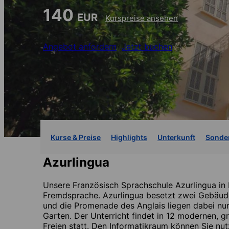
140
EUR
Kurspreise ansehen
Angebot anfordern
Jetzt buchen
Kurse & Preise
Highlights
Unterkunft
Sonde
Azurlingua
Unsere Französisch Sprachschule Azurlingua in 
Fremdsprache. Azurlingua besetzt zwei Gebäude
und die Promenade des Anglais liegen dabei nu
Garten. Der Unterricht findet in 12 modernen, 
Freien statt. Den Informatikraum können Sie nu