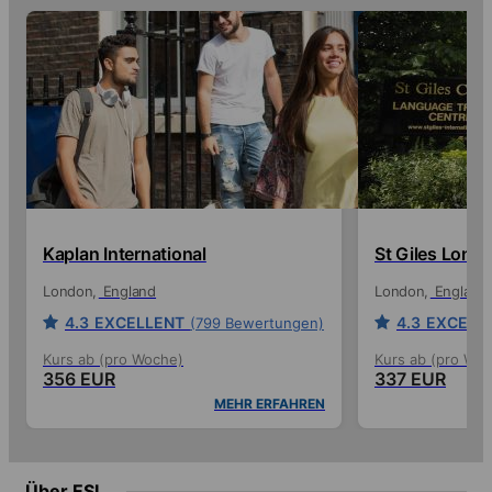
Kaplan International
St Giles Lond
London
England
London
England
4.3
EXCELLENT
4.3
EXCELL
(799 Bewertungen)
Kurs ab (pro Woche)
Kurs ab (pro Wo
356 EUR
337 EUR
MEHR ERFAHREN
Über ESL