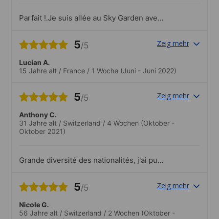
Parfait !.Je suis allée au Sky Garden avec
l'école. En 2020 j'étais venue dans cette
école également (avant la pandémie), et
5
Zeig mehr
/5
j'avais pu aller voir des Musicals avec
l'école (les tickets étaient moins chers
Lucian A.
ainsi), j'avais fait une après-midi de
15 Jahre alt
/
France
/
1 Woche
(Juni - Juni 2022)
football et une visite guidée de Notting
Hill.
5
Zeig mehr
/5
Anthony C.
31 Jahre alt
/
Switzerland
/
4 Wochen
(Oktober -
Oktober 2021)
Grande diversité des nationalités, j'ai pu
rencontrer beaucoup de nouvelles
personnes qui viennent d'un peu partout
5
Zeig mehr
/5
sur la planète.
Nicole G.
56 Jahre alt
/
Switzerland
/
2 Wochen
(Oktober -