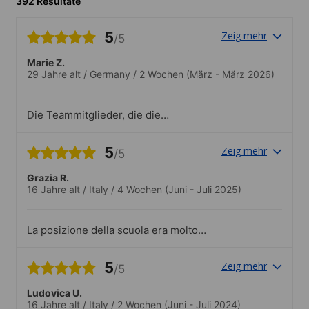
392 Resultate
5
Zeig mehr
/5
Marie Z.
29 Jahre alt
/
Germany
/
2 Wochen
(März - März 2026)
Die Teammitglieder, die die
Veranstaltungen begleitet haben, waren
engagiert und haben stets versucht, dass
5
Zeig mehr
/5
alle miteinbezogen sind, sich gut
amüsieren etc. jeden Tag gab es eine
Grazia R.
Veranstaltung
16 Jahre alt
/
Italy
/
4 Wochen
(Juni - Juli 2025)
La posizione della scuola era molto
comoda e strategica perchè si trovava
molto vicina alla abitazione della mia host
5
Zeig mehr
/5
family. La scuola si presenta come un
edificio ben tenuto, curato e pulito.
Ludovica U.
C’erano molte aule spaziose e comode. È
16 Jahre alt
/
Italy
/
2 Wochen
(Juni - Juli 2024)
stato molto bello avere la possibilità di