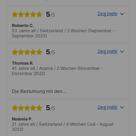
conoscere persone provenienti da tutto il
mondo..La scuola organizzava molte
5
Zeig mehr
/5
attivitá. Mi sono piaciute tutte, ho visitato
posti bellissimi e ho conosciute nuove
Roberto C.
persone. Il persone era gentile e sempre
53 Jahre alt
/
Switzerland
/
2 Wochen
(September -
disponile.
September 2023)
5
Zeig mehr
/5
Thomas R.
41 Jahre alt
/
Austria
/
2 Wochen
(November -
Dezember 2022)
Die Bestuhlung mit den
Schreibunterlagen ist etwas wackelig.
Hier könnte nachgebessert werden.
5
Zeig mehr
/5
Noémie P.
21 Jahre alt
/
Switzerland
/
4 Wochen
(Juli - August
2022)