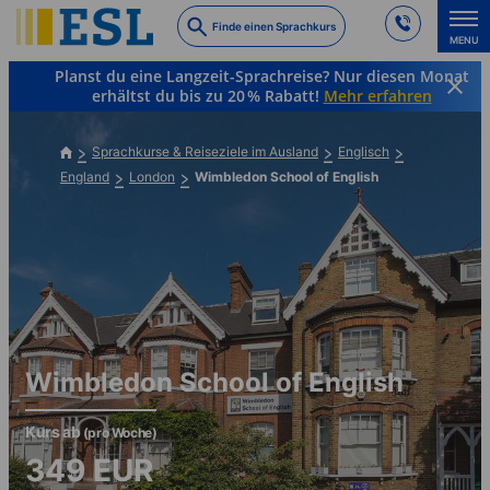
Skip
Finde einen Sprachkurs
to
MENU
main
Planst du eine Langzeit-Sprachreise? Nur diesen Monat
content
erhältst du bis zu 20 % Rabatt!
Mehr erfahren
Sprachkurse & Reiseziele im Ausland
Englisch
England
London
Wimbledon School of English
Wimbledon School of English
Kurs ab
(pro Woche)
349
EUR