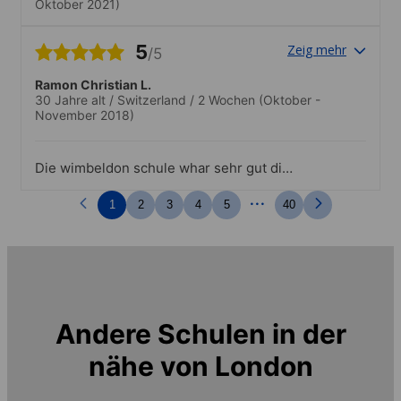
Oktober 2021)
5
Zeig mehr
/5
Ramon Christian L.
30 Jahre alt
/
Switzerland
/
2 Wochen
(Oktober -
November 2018)
Die wimbeldon schule whar sehr gut die
lerer wahren alle top ned.Es hat genug
...
auswahl gehabt
1
2
3
4
5
40
Andere Schulen in der
nähe von
London