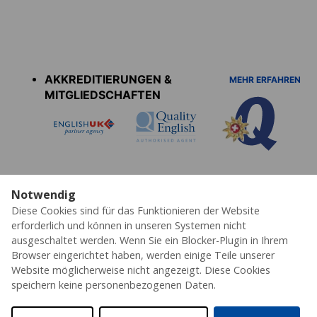
Accreditations
menu
AKKREDITIERUNGEN &
MEHR ERFAHREN
MITGLIEDSCHAFTEN
Notwendig
Diese Cookies sind für das Funktionieren der Website
Datenschutz
Cookies
AGB's
Impressum
Erklärung zur Barrierefreiheit
erforderlich und können in unseren Systemen nicht
ausgeschaltet werden. Wenn Sie ein Blocker-Plugin in Ihrem
© 2026 ESL – Alle Rechte vorbehalten
Browser eingerichtet haben, werden einige Teile unserer
Website möglicherweise nicht angezeigt. Diese Cookies
speichern keine personenbezogenen Daten.