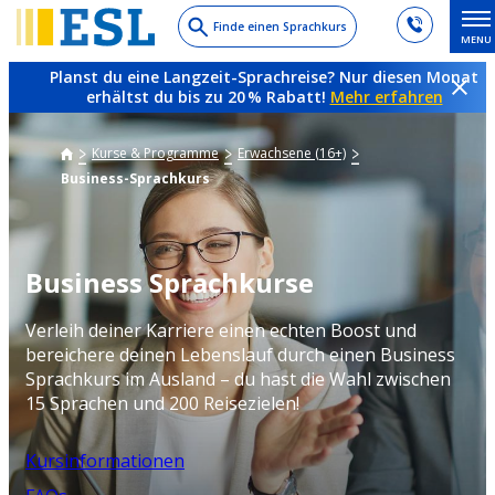
Skip
Finde einen Sprachkurs
MENU
to
main
Planst du eine Langzeit-Sprachreise? Nur diesen Monat
content
erhältst du bis zu 20 % Rabatt!
Mehr erfahren
Kurse & Programme
Erwachsene (16+)
Business-Sprachkurs
Business Sprachkurse
Verleih deiner Karriere einen echten Boost und
bereichere deinen Lebenslauf durch einen Business
Sprachkurs im Ausland – du hast die Wahl zwischen
15 Sprachen und 200 Reisezielen!
Kursinformationen