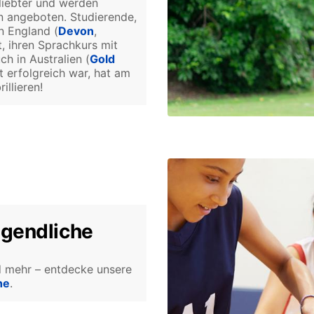
liebter und werden
en angeboten. Studierende,
n England (
Devon
,
, ihren Sprachkurs mit
h in Australien (
Gold
 erfolgreich war, hat am
illieren!
ugendliche
nd mehr – entdecke unsere
he
.