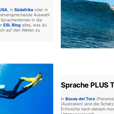
USA
, in
Südafrika
oder in
 vielversprechende Auswahl
Sprachenlernen in die
im
ESL Blog
alles, was du
ich auf den Wellen zu
Sprache PLUS 
In
Bocas del Toro
(Panama
(Australien) sind die Schä
Erforsche nach deinem mor
Unterwasserwelt!