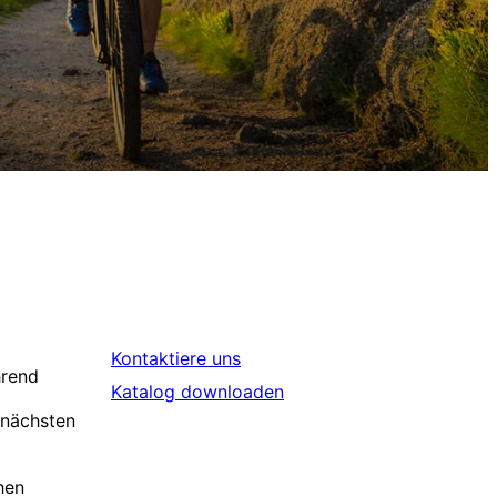
Kontaktiere uns
hrend
Katalog downloaden
 nächsten
hen