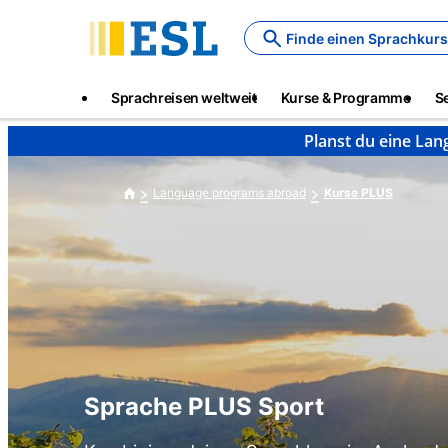
Skip
to
Finde einen Sprachkurs
main
content
Main
Sprachreisen weltweit
Kurse & Programme
S
navigation
Planst du eine Lan
Language programs abroad
Kurse PLUS
Sprache PLUS Sport