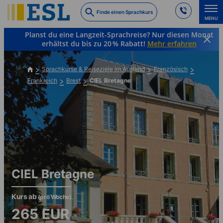
Skip
Finde einen Sprachkurs
to
MENU
main
Planst du eine Langzeit-Sprachreise? Nur diesen Monat
content
erhältst du bis zu 20 % Rabatt!
Mehr erfahren
Sprachkurse & Reiseziele im Ausland
Französisch
Frankreich
Brest
CIEL Bretagne
CIEL Bretagne
Kurs ab
(pro Woche)
265
EUR