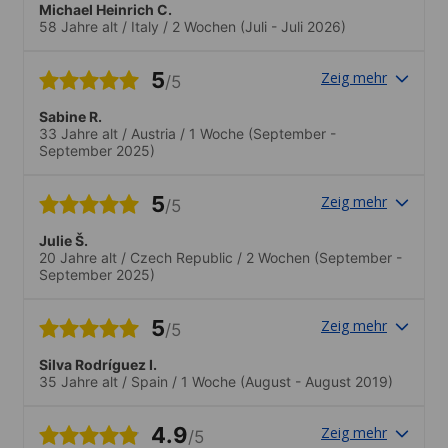
Michael Heinrich C.
58 Jahre alt
/
Italy
/
2 Wochen
(Juli - Juli 2026)
5
Zeig mehr
/5
Sabine R.
33 Jahre alt
/
Austria
/
1 Woche
(September -
September 2025)
5
Zeig mehr
/5
Julie Š.
20 Jahre alt
/
Czech Republic
/
2 Wochen
(September -
September 2025)
5
Zeig mehr
/5
Silva Rodríguez I.
35 Jahre alt
/
Spain
/
1 Woche
(August - August 2019)
4.9
Zeig mehr
/5