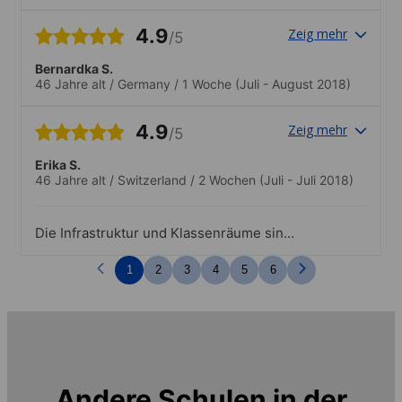
und schöner Standort der Schule.
4.9
Zeig mehr
/5
Bernardka S.
46 Jahre alt
/
Germany
/
1 Woche
(Juli - August 2018)
4.9
Zeig mehr
/5
Erika S.
46 Jahre alt
/
Switzerland
/
2 Wochen
(Juli - Juli 2018)
Die Infrastruktur und Klassenräume sind
nicht unbedingt auf den neusten Stand.
Allerdings ist alles vorhanden, was man
1
2
3
4
5
6
für ein erfolgreiches Lernen benötigt.
Zudem befindet sich die Schule zurzeit
im Umbau, so dass sie wahrscheinlich
schon bald einiges komplett erneuert ist.
Andere Schulen in der