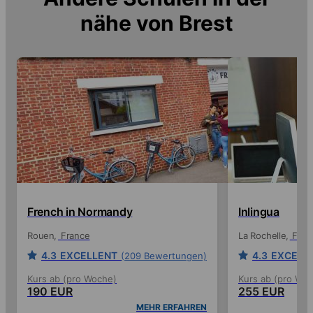
nähe von
Brest
French in Normandy
Inlingua
Rouen
France
La Rochelle
Fran
4.3
EXCELLENT
4.3
EXCELL
(209 Bewertungen)
Kurs ab (pro Woche)
Kurs ab (pro Wo
190 EUR
255 EUR
MEHR ERFAHREN