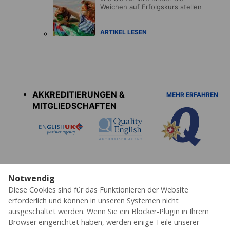
Weichen auf Erfolgskurs stellen
ARTIKEL LESEN
Accreditations
menu
AKKREDITIERUNGEN &
MEHR ERFAHREN
MITGLIEDSCHAFTEN
Notwendig
Diese Cookies sind für das Funktionieren der Website
Datenschutz
Cookies
AGB's
Impressum
Erklärung zur Barrierefreiheit
erforderlich und können in unseren Systemen nicht
ausgeschaltet werden. Wenn Sie ein Blocker-Plugin in Ihrem
© 2026 ESL – Alle Rechte vorbehalten
Browser eingerichtet haben, werden einige Teile unserer