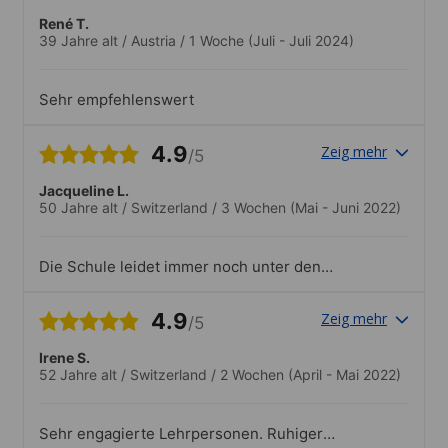
René T.
39 Jahre alt
/
Austria
/
1 Woche
(Juli - Juli 2024)
Sehr empfehlenswert
4.9
Zeig mehr
/5
Jacqueline L.
50 Jahre alt
/
Switzerland
/
3 Wochen
(Mai - Juni 2022)
Die Schule leidet immer noch unter den
Folgen der Covid-Pandemie. Es hatte nur
sehr wenige Studierende in lediglich 3
4.9
Zeig mehr
/5
Standardkursen. In meiner Klasse waren
wir nur gerade 4, weshalb die Anzahl
Irene S.
Wochen-Lektionen gekürzt wurde. Es
52 Jahre alt
/
Switzerland
/
2 Wochen
(April - Mai 2022)
wurden deshalb auch keine Ausflüge
angeboten was ich ausserordentlich
schade fand.
Sehr engagierte Lehrpersonen. Ruhiger