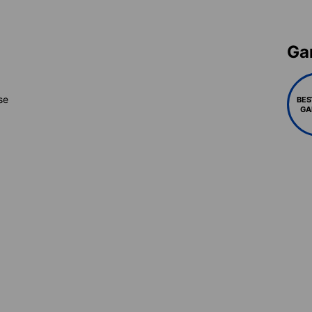
Gar
se
BES
GA