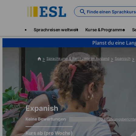
Skip
to
Finde einen Sprachkurs
main
content
Main
Sprachreisen weltweit
Kurse & Programme
S
navigation
Planst du eine Lan
Sprachkurse & Reiseziele im Ausland
Spanisch
Expanish
Keine Bewertungen
(0 Erfahrungsberichte
Kurs ab
(pro Woche)