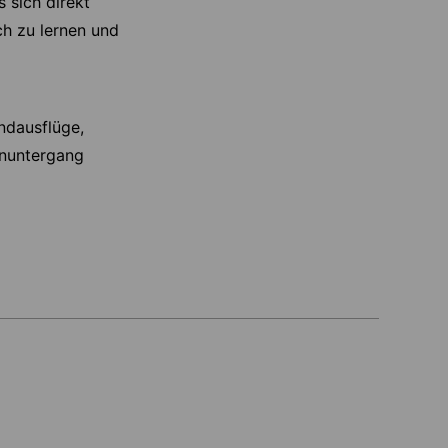
 sich direkt
h zu lernen und
ndausflüge,
enuntergang