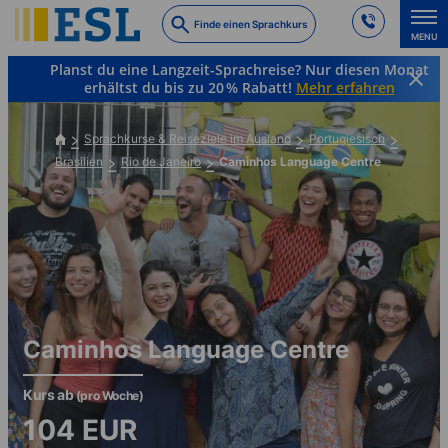
Skip
Finde einen Sprachkurs
to
MENU
main
Planst du eine Langzeit-Sprachreise? Nur diesen Monat
content
erhältst du bis zu 20 % Rabatt!
Mehr erfahren
Sprachkurse & Reiseziele im Ausland
Portugiesisch
Brasilien
Rio de Janeiro
Caminhos Language Centre
Caminhos Language Centre
Kurs ab
(pro Woche)
104
EUR