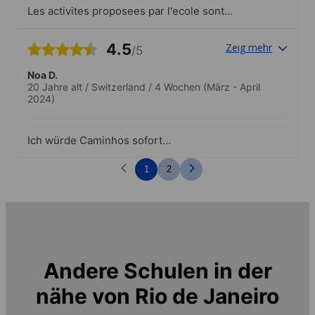
Les activites proposees par l'ecole sont
interessantes.
4.5
Zeig mehr
/5
Noa D.
20 Jahre alt
/
Switzerland
/
4 Wochen
(März - April
2024)
Ich würde Caminhos sofort
weiterempfehlen. Es ist eine sehr tolle
Schule..Für das war Caminhos wirklich
1
2
toll. Ich konnte viele Leute dadurch
kennenlernen und hatte immer was los.
Ich konnte mehr von Rio und der
brasilianischen Kultur kennenlernen. Und
die Organisatoren/Leader der Aktivitäten
waren super lieb :))
Andere Schulen in der
nähe von
Rio de Janeiro