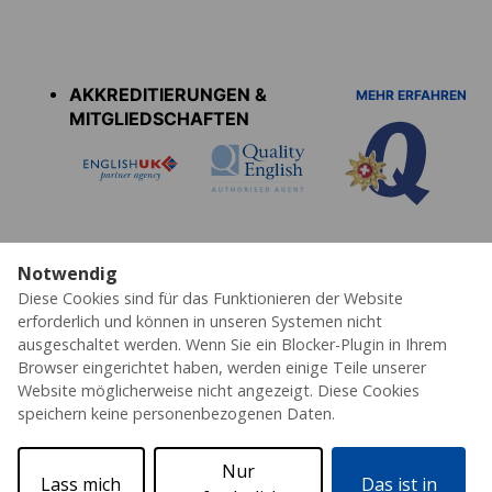
Accreditations
menu
AKKREDITIERUNGEN &
MEHR ERFAHREN
MITGLIEDSCHAFTEN
Notwendig
Diese Cookies sind für das Funktionieren der Website
Datenschutz
Cookies
AGB's
Impressum
Erklärung zur Barrierefreiheit
erforderlich und können in unseren Systemen nicht
ausgeschaltet werden. Wenn Sie ein Blocker-Plugin in Ihrem
© 2026 ESL – Alle Rechte vorbehalten
Browser eingerichtet haben, werden einige Teile unserer
Website möglicherweise nicht angezeigt. Diese Cookies
speichern keine personenbezogenen Daten.
Nur
Lass mich
Das ist in