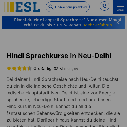
Skip
Finde einen Sprachkurs
to
MENU
main
Planst du eine Langzeit-Sprachreise? Nur diesen Monat
content
erhältst du bis zu 20 % Rabatt!
Mehr erfahren
Sprachkurse & Reiseziele im Ausland
Hindi
Indien
Neu-Delhi
Hindi Sprachkurse in Neu-Delhi
Großartig,
93 Meinungen
Bei deiner Hindi Sprachreise nach Neu-Delhi tauchst
du ein in die indische Geschichte und Kultur. Die
indische Hauptstadt Neu-Delhi ist eine vor Energie
sprühende, lebendige Stadt, und rund um deinen
Hindikurs in Neu-Delhi kannst du all die
fantastischen Sehenswürdigkeiten entdecken, die sie
zu bieten hat. Darüber hinaus kannst du deine Hindi
Kenntnisse täglich in der Praxis anwenden. Eine Hindi