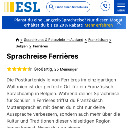
Skip
Finde einen Sprachkurs
to
MENU
main
Planst du eine Langzeit-Sprachreise? Nur diesen Monat
content
erhältst du bis zu 20 % Rabatt!
Mehr erfahren
Sprachkurse & Reiseziele im Ausland
Französisch
Belgien
Ferrières
Sprachreise Ferrières
Großartig,
25 Meinungen
Die Postkartenidylle von Ferrières im einzigartigen
Wallonien ist der perfekte Ort für ein Französisch
Sprachcamp in Belgien. Während deiner Sprachreise
für Schüler in Ferrières triffst du Französisch
Muttersprachler, mit denen du nicht nur deine
Aussprache verbessern, sondern auch mehr über die
Kultur und Traditionen dieser vielseitigen Region
lernen kannst. Wenn du von einem