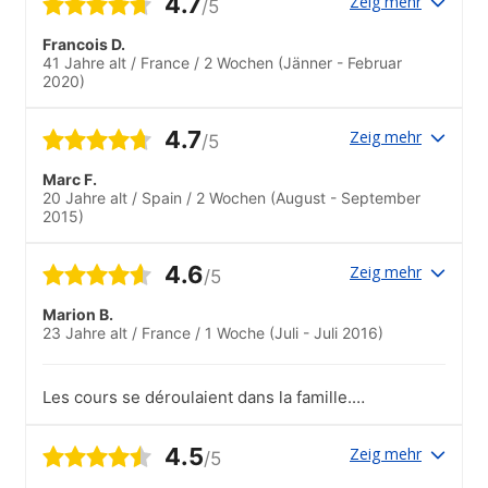
4.7
Zeig mehr
/5
Francois D.
41 Jahre alt
/
France
/
2 Wochen
(Jänner - Februar
2020)
4.7
Zeig mehr
/5
Marc F.
20 Jahre alt
/
Spain
/
2 Wochen
(August - September
2015)
4.6
Zeig mehr
/5
Marion B.
23 Jahre alt
/
France
/
1 Woche
(Juli - Juli 2016)
Les cours se déroulaient dans la famille.
La salle etait tres accueillante et tres
claire.
4.5
Zeig mehr
/5