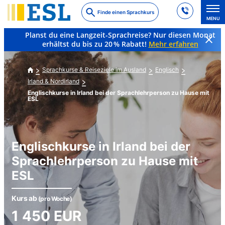
Skip
Finde einen Sprachkurs
to
MENU
main
Planst du eine Langzeit-Sprachreise? Nur diesen Monat
content
erhältst du bis zu 20 % Rabatt!
Mehr erfahren
Sprachkurse & Reiseziele im Ausland
Englisch
Irland & Nordirland
Englischkurse in Irland bei der Sprachlehrperson zu Hause mit
ESL
Englischkurse in Irland bei der
Sprachlehrperson zu Hause mit
ESL
Kurs ab
(pro Woche)
1 450
EUR