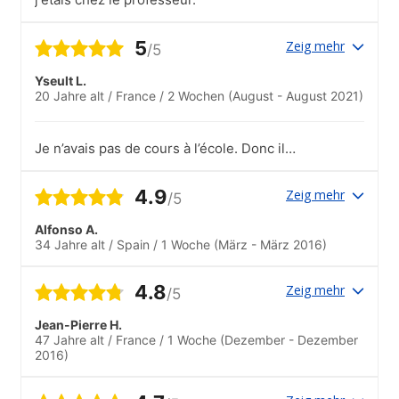
5
Zeig mehr
/5
Yseult L.
20 Jahre alt
/
France
/
2 Wochen
(August - August 2021)
Je n’avais pas de cours à l’école. Donc il
ne faut pas prendre en compte les
réponses. Mes cours étaient donné par
4.9
Zeig mehr
/5
mon hôte chez elle.
Alfonso A.
34 Jahre alt
/
Spain
/
1 Woche
(März - März 2016)
4.8
Zeig mehr
/5
Jean-Pierre H.
47 Jahre alt
/
France
/
1 Woche
(Dezember - Dezember
2016)