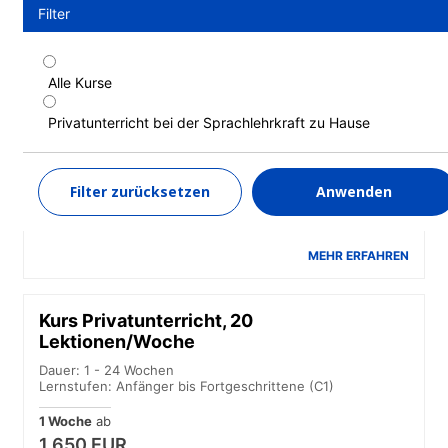
Filter
Alle Kurse
Kurs Privatunterricht, 15
Lektionen/Woche
Privatunterricht bei der Sprachlehrkraft zu Hause
Dauer: 1 - 24 Wochen
Lernstufen: Anfänger bis Fortgeschrittene (C1)
Filter zurücksetzen
Anwenden
1 Woche
ab
1 450 EUR
MEHR ERFAHREN
Kurs Privatunterricht, 20
Lektionen/Woche
Dauer: 1 - 24 Wochen
Lernstufen: Anfänger bis Fortgeschrittene (C1)
1 Woche
ab
1 650 EUR