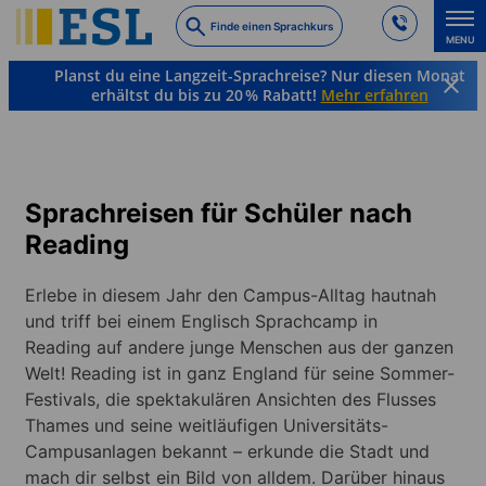
Skip
Finde einen Sprachkurs
to
MENU
main
Planst du eine Langzeit-Sprachreise? Nur diesen Monat
content
erhältst du bis zu 20 % Rabatt!
Mehr erfahren
Sprachkurse & Reiseziele im Ausland
Englisch
England
Reading
Sprachreisen für Schüler nach
Reading
Erlebe in diesem Jahr den Campus-Alltag hautnah
und triff bei einem Englisch Sprachcamp in
Reading auf andere junge Menschen aus der ganzen
Welt! Reading ist in ganz England für seine Sommer-
Festivals, die spektakulären Ansichten des Flusses
Thames und seine weitläufigen Universitäts-
Campusanlagen bekannt – erkunde die Stadt und
mach dir selbst ein Bild von alldem. Darüber hinaus