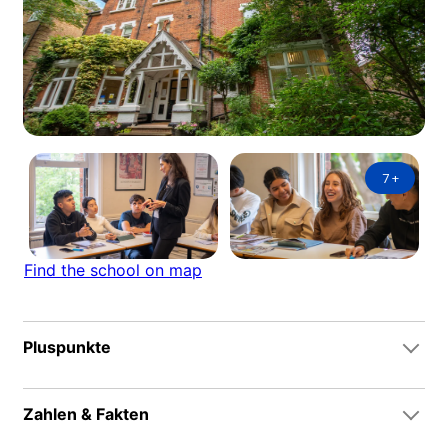
7
+
Find the school on map
Pluspunkte
Zahlen & Fakten