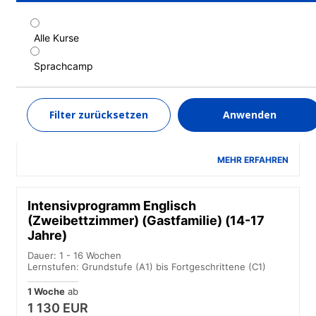
Alle Kurse
Intensivprogramm Englisch
(Einzelzimmer) (Gastfamilie) (14-17 Jahre)
Sprachcamp
Dauer: 1 - 16 Wochen
Lernstufen: Grundstufe (A1) bis Fortgeschrittene (C1)
Filter zurücksetzen
Anwenden
1 Woche
ab
1 130 EUR
MEHR ERFAHREN
Intensivprogramm Englisch
(Zweibettzimmer) (Gastfamilie) (14-17
Jahre)
Dauer: 1 - 16 Wochen
Lernstufen: Grundstufe (A1) bis Fortgeschrittene (C1)
1 Woche
ab
1 130 EUR