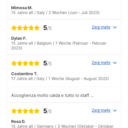
Mimosa M.
15 Jahre alt
/
Italy
/
2 Wochen
(Juni - Juli 2023)
5
Zeig mehr
/5
Dylan F.
15 Jahre alt
/
Belgium
/
1 Woche
(Februar - Februar
2023)
5
Zeig mehr
/5
Costantino T.
17 Jahre alt
/
Italy
/
1 Woche
(August - August 2022)
Accoglienza molto calda e tutto lo staff è
molto gentile e disponibile per qualsiasi
problema
5
Zeig mehr
/5
Rosa D.
15 Jahre alt
/
Germany
/
3 Wochen
(Oktober - Oktober