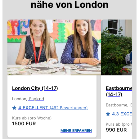
nähe von
London
London City (14-17)
Eastbourne C
(14-17)
London
England
Eastbourne
Engl
4
EXCELLENT
(462 Bewertungen)
4.3
EXCELL
Kurs ab (pro Woche)
1500 EUR
Kurs ab (pro Wo
990 EUR
MEHR ERFAHREN