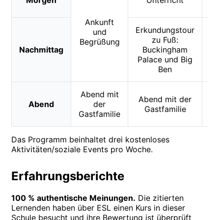
Morgen
Unterricht
Un
Ankunft
Erkundungstour
und
F
zu Fuß:
Begrüßung
Nachmittag
Buckingham
o
Palace und Big
A
Ben
Abend mit
Ab
Abend mit der
Abend
der
Gastfamilie
Gastfamilie
Ga
Das Programm beinhaltet drei kostenloses
Aktivitäten/soziale Events pro Woche.
Erfahrungsberichte
100 % authentische Meinungen.
Die zitierten
Lernenden haben über ESL einen Kurs in dieser
Schule besucht und ihre Bewertung ist überprüft