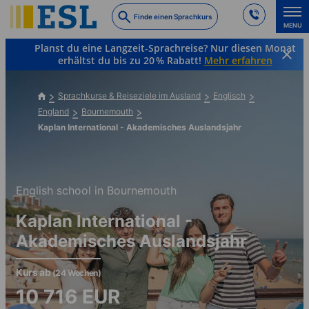
Skip
Finde einen Sprachkurs
to
MENU
main
Planst du eine Langzeit-Sprachreise? Nur diesen Monat
content
erhältst du bis zu 20 % Rabatt!
Mehr erfahren
Sprachkurse & Reiseziele im Ausland
Englisch
England
Bournemouth
Kaplan International - Akademisches Auslandsjahr
English school in Bournemouth
Kaplan International -
Akademisches Auslandsjahr
Kurs ab
(24 Wochen)
10 716
EUR