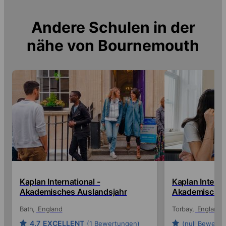
Andere Schulen in der
nähe von
Bournemouth
Kaplan International -
Kaplan Interna
Akademisches Auslandsjahr
Akademisches
Bath
England
Torbay
England
4.7
EXCELLENT
(1 Bewertungen)
(null Bewert