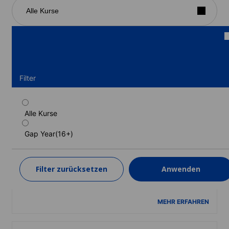
Alle Kurse
Filter
Alle Kurse
Semi-Intensivprogramm (Gastfamilie,
Zweibettzimmer)
Gap Year(16+)
Dauer: 24 - 46 Wochen
Lernstufen: Grundstufe (A1) bis Fortgeschrittene (C1)
Filter zurücksetzen
Anwenden
24 Wochen
ab
10 888 EUR
MEHR ERFAHREN