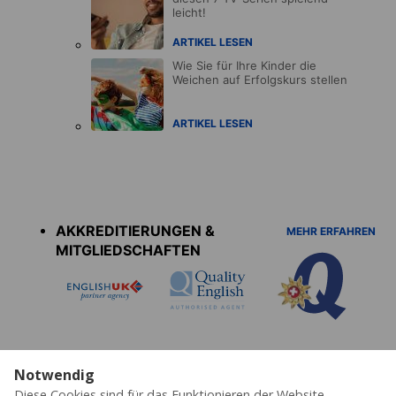
leicht!
ARTIKEL LESEN
Wie Sie für Ihre Kinder die
Weichen auf Erfolgskurs stellen
ARTIKEL LESEN
Accreditations
menu
AKKREDITIERUNGEN &
MEHR ERFAHREN
MITGLIEDSCHAFTEN
Notwendig
Diese Cookies sind für das Funktionieren der Website
Datenschutz
Cookies
AGB's
Impressum