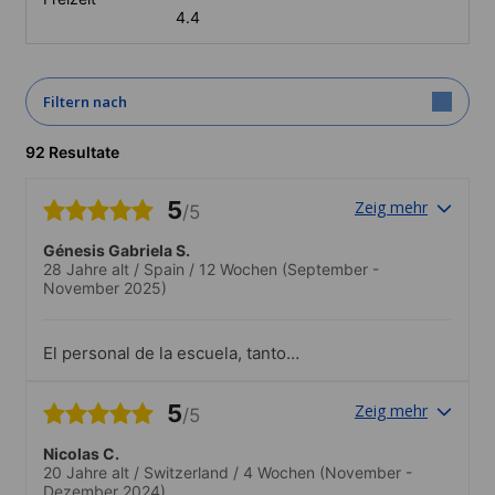
4.4
Filtern nach
92 Resultate
5
Zeig mehr
/5
Génesis Gabriela S.
28 Jahre alt
/
Spain
/
12 Wochen
(September -
November 2025)
El personal de la escuela, tanto
profesores como el resto del personal
son personas realmente dedicadas,
5
Zeig mehr
/5
entregadas, divertidas y un sinfín de
calificativos positivos.Se disfruta
Nicolas C.
estudiando.
20 Jahre alt
/
Switzerland
/
4 Wochen
(November -
Dezember 2024)