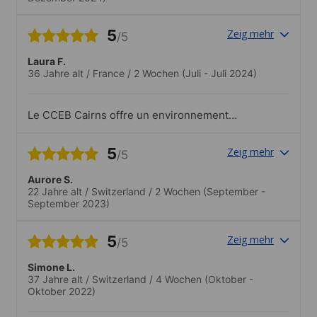
5
Zeig mehr
/5
Laura F.
36 Jahre alt
/
France
/
2 Wochen
(Juli - Juli 2024)
Le CCEB Cairns offre un environnement
agréable et attractif pour suivre ses
cours. L’école est idéalement située en
5
Zeig mehr
/5
centre ville, proche de toutes
commodités.
Aurore S.
22 Jahre alt
/
Switzerland
/
2 Wochen
(September -
September 2023)
5
Zeig mehr
/5
Simone L.
37 Jahre alt
/
Switzerland
/
4 Wochen
(Oktober -
Oktober 2022)