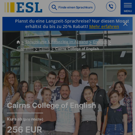
Skip
Finde einen Sprachkurs
to
MENU
main
Planst du eine Langzeit-Sprachreise? Nur diesen Monat
content
erhältst du bis zu 20 % Rabatt!
Mehr erfahren
Sprachkurse & Reiseziele im Ausland
Englisch
Australien
Cairns
Cairns College of English
Cairns College of English
Kurs ab
(pro Woche)
256
EUR