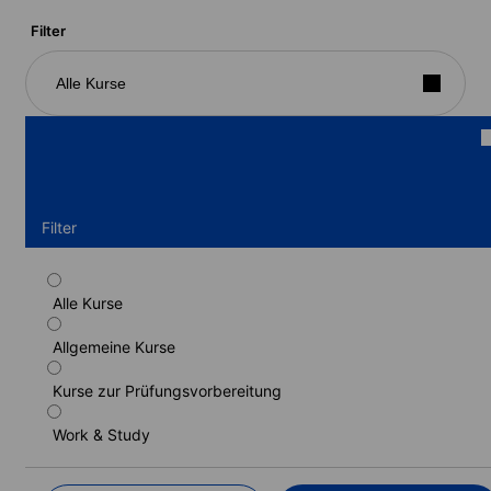
Filter
Alle Kurse
Filter
Alle Kurse
Standardkurs
Allgemeine Kurse
Dauer: 1 - 52 Wochen
Lernstufen: Anfänger bis Fortgeschrittene (C1)
Kurse zur Prüfungsvorbereitung
1 Woche
ab
496 EUR
Work & Study
MEHR ERFAHREN