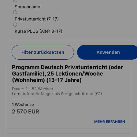
Gastfamilie) (Wohnheim) (13-17 Jahre)
Sprachcamp
Dauer: 2 - 52 Wochen
Privatunterricht (7-17)
Lernstufen: Anfänger bis Fortgeschrittene (C1)
2 Wochen
ab
Kurse PLUS (Alter 8–17)
2 990 EUR
MEHR ERFAHREN
Filter zurücksetzen
Anwenden
Programm Deutsch Privatunterricht (oder
Gastfamilie), 25 Lektionen/Woche
(Wohnheim) (13-17 Jahre)
Dauer: 1 - 52 Wochen
Lernstufen: Anfänger bis Fortgeschrittene (C1)
1 Woche
ab
2 570 EUR
MEHR ERFAHREN