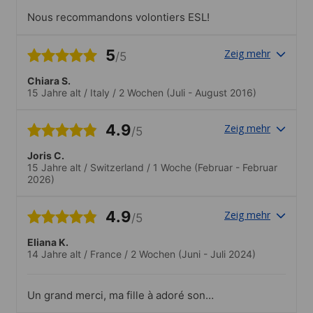
Nous recommandons volontiers ESL!
5
Zeig mehr
/5
Chiara S.
15 Jahre alt
/
Italy
/
2 Wochen
(Juli - August 2016)
4.9
Zeig mehr
/5
Joris C.
15 Jahre alt
/
Switzerland
/
1 Woche
(Februar - Februar
2026)
4.9
Zeig mehr
/5
Eliana K.
14 Jahre alt
/
France
/
2 Wochen
(Juni - Juli 2024)
Un grand merci, ma fille à adoré son
séjour. Quelques larmes le jour du