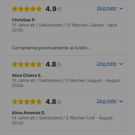
départ, et une grande envie d’y revenir
4.9
Zeig mehr
/5
!.Sorties et activités très appréciées
Christian P.
15 Jahre alt
/
Switzerland
/
13 Wochen
(Jänner - April
2016)
Certamente;positivamente al livello
professionale dell'istituto
4.8
Zeig mehr
/5
Alice Chiara S.
15 Jahre alt
/
Switzerland
/
2 Wochen
(August - August
2024)
4.8
Zeig mehr
/5
Alina Amanda D.
14 Jahre alt
/
Switzerland
/
2 Wochen
(Juli - August
2024)