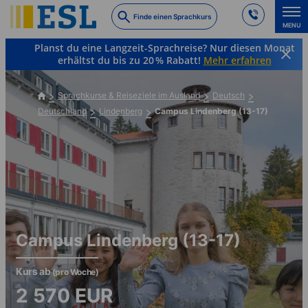
Skip
Finde einen Sprachkurs
to
MENU
main
Planst du eine Langzeit-Sprachreise? Nur diesen Monat
content
erhältst du bis zu 20 % Rabatt!
Mehr erfahren
Sprachkurse & Reiseziele im Ausland
Deutsch
Deutschland
Lindenberg
Campus Lindenberg (13-17)
Campus Lindenberg (13-17)
Kurs ab
(pro Woche)
2 570
EUR