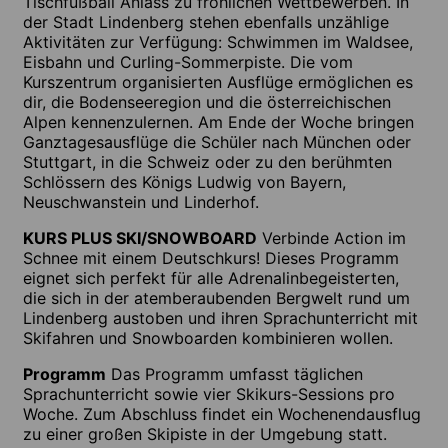
Tischfußball Anlass zu fröhlichen Wettbewerben. In
der Stadt Lindenberg stehen ebenfalls unzählige
Aktivitäten zur Verfügung: Schwimmen im Waldsee,
Eisbahn und Curling-Sommerpiste. Die vom
Kurszentrum organisierten Ausflüge ermöglichen es
dir, die Bodenseeregion und die österreichischen
Alpen kennenzulernen. Am Ende der Woche bringen
Ganztagesausflüge die Schüler nach München oder
Stuttgart, in die Schweiz oder zu den berühmten
Schlössern des Königs Ludwig von Bayern,
Neuschwanstein und Linderhof.
KURS PLUS SKI/SNOWBOARD
Verbinde Action im
Schnee mit einem Deutschkurs! Dieses Programm
eignet sich perfekt für alle Adrenalinbegeisterten,
die sich in der atemberaubenden Bergwelt rund um
Lindenberg austoben und ihren Sprachunterricht mit
Skifahren und Snowboarden kombinieren wollen.
Programm
Das Programm umfasst täglichen
Sprachunterricht sowie vier Skikurs-Sessions pro
Woche. Zum Abschluss findet ein Wochenendausflug
zu einer großen Skipiste in der Umgebung statt.