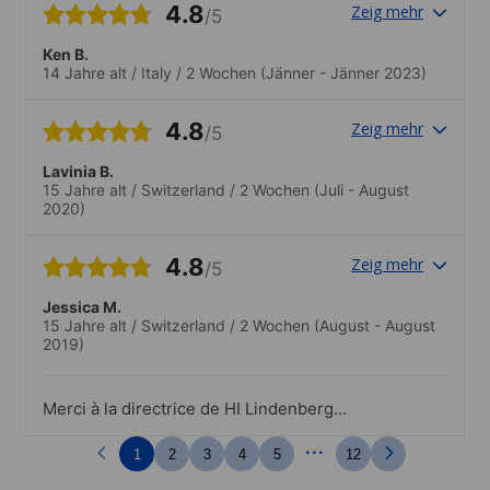
4.8
Zeig mehr
/5
Ken B.
14 Jahre alt
/
Italy
/
2 Wochen
(Jänner - Jänner 2023)
4.8
Zeig mehr
/5
Lavinia B.
15 Jahre alt
/
Switzerland
/
2 Wochen
(Juli - August
2020)
4.8
Zeig mehr
/5
Jessica M.
15 Jahre alt
/
Switzerland
/
2 Wochen
(August - August
2019)
Merci à la directrice de HI Lindenberg
pour son soutien à mon arrivée et son
...
accueil.
1
2
3
4
5
12