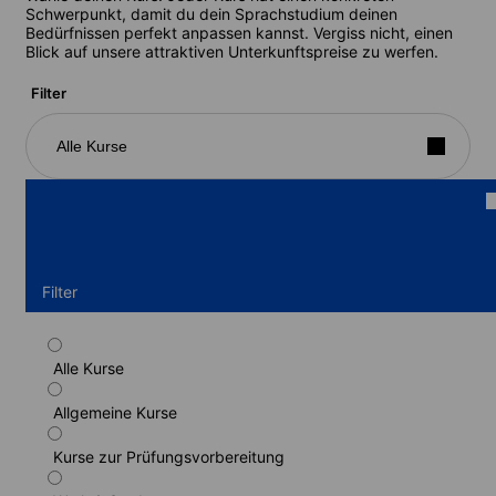
Schwerpunkt, damit du dein Sprachstudium deinen
Bedürfnissen perfekt anpassen kannst. Vergiss nicht, einen
Blick auf unsere attraktiven Unterkunftspreise zu werfen.
Filter
Alle Kurse
Filter
Alle Kurse
Standardkurs
Allgemeine Kurse
Dauer: 1 - 52 Wochen
Lernstufen: Anfänger bis Fortgeschrittene (C1)
Kurse zur Prüfungsvorbereitung
1 Woche
ab