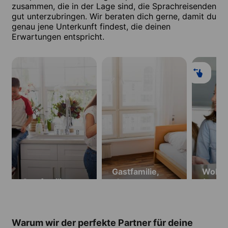
zusammen, die in der Lage sind, die Sprachreisenden
gut unterzubringen. Wir beraten dich gerne, damit du
genau jene Unterkunft findest, die deinen
Erwartungen entspricht.
Gastfamilie,
Wohng
Gastfamilie
ohne
(nur f
Verpflegung
Stude
(ab 18 Jahren)
Warum wir der perfekte Partner für deine