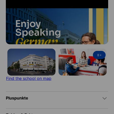
8
+
Find the school on map
Pluspunkte