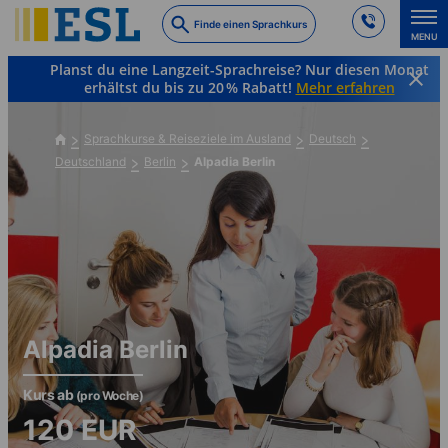
Skip
Finde einen Sprachkurs
to
MENU
main
Planst du eine Langzeit-Sprachreise? Nur diesen Monat
content
erhältst du bis zu 20 % Rabatt!
Mehr erfahren
Sprachkurse & Reiseziele im Ausland
Deutsch
Deutschland
Berlin
Alpadia Berlin
Alpadia Berlin
Kurs ab
(pro Woche)
120
EUR