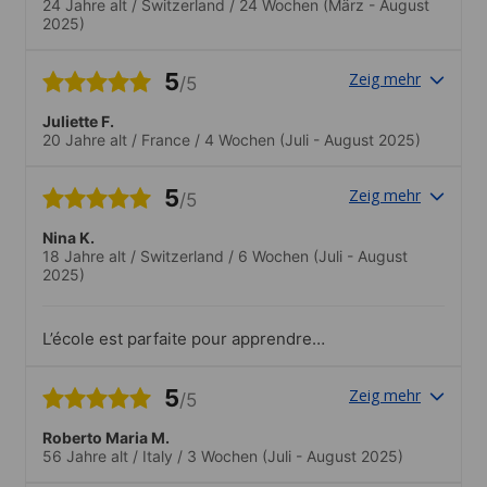
24 Jahre alt
/
Switzerland
/
24 Wochen
(März - August
2025)
5
Zeig mehr
/5
Juliette F.
20 Jahre alt
/
France
/
4 Wochen
(Juli - August 2025)
5
Zeig mehr
/5
Nina K.
18 Jahre alt
/
Switzerland
/
6 Wochen
(Juli - August
2025)
L’école est parfaite pour apprendre
l’allemand.
5
Zeig mehr
/5
Roberto Maria M.
56 Jahre alt
/
Italy
/
3 Wochen
(Juli - August 2025)