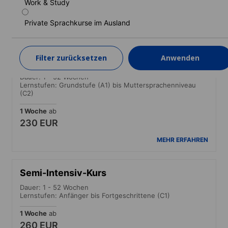
210 EUR
Work & Study
MEHR ERFAHREN
Private Sprachkurse im Ausland
Standardkurs (Garantierte Teilnahme am
Filter zurücksetzen
Anwenden
Vormittagskurs)
Dauer: 1 - 52 Wochen
Lernstufen: Grundstufe (A1) bis Muttersprachenniveau
(C2)
1 Woche
ab
230 EUR
MEHR ERFAHREN
Semi-Intensiv-Kurs
Dauer: 1 - 52 Wochen
Lernstufen: Anfänger bis Fortgeschrittene (C1)
1 Woche
ab
260 EUR