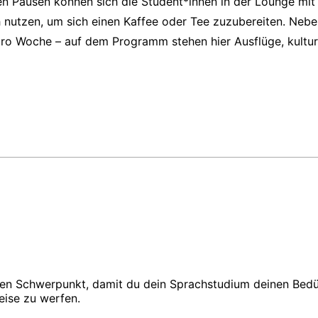
n Pausen können sich die Student*innen in der Lounge mit
 nutzen, um sich einen Kaffee oder Tee zuzubereiten. Neb
n pro Woche – auf dem Programm stehen hier Ausflüge, kultu
ten Schwerpunkt, damit du dein Sprachstudium deinen Bedür
eise zu werfen.