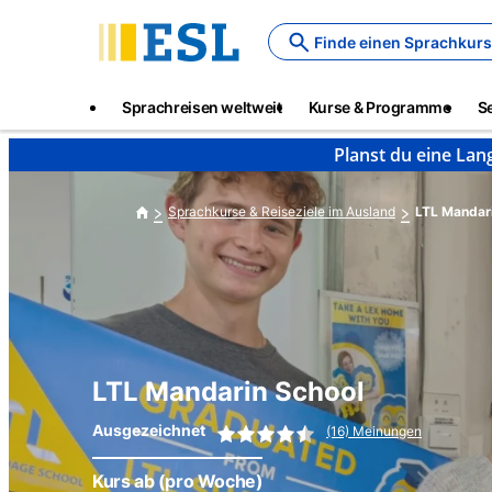
Skip
to
Finde einen Sprachkurs
main
content
Main
Sprachreisen weltweit
Kurse & Programme
S
navigation
Planst du eine Lan
Sprachkurse & Reiseziele im Ausland
LTL Mandar
LTL Mandarin School
Ausgezeichnet
(16) Meinungen
Kurs ab
(pro Woche)