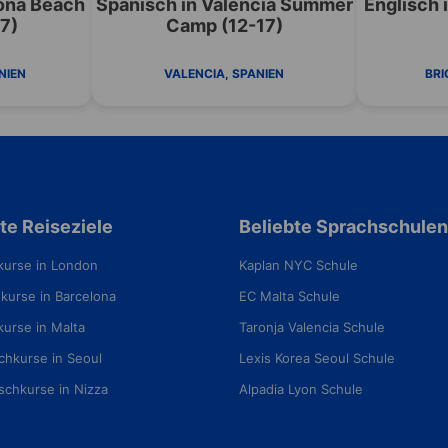
lona Beach
Spanisch in Valencia Summer
Englisch 
7)
Camp (12-17)
NIEN
VALENCIA, SPANIEN
BRI
te Reiseziele
Beliebte Sprachschulen
kurse in London
Kaplan NYC Schule
kurse in Barcelona
EC Malta Schule
kurse in Malta
Taronja Valencia Schule
chkurse in Seoul
Lexis Korea Seoul Schule
schkurse in Nizza
Alpadia Lyon Schule