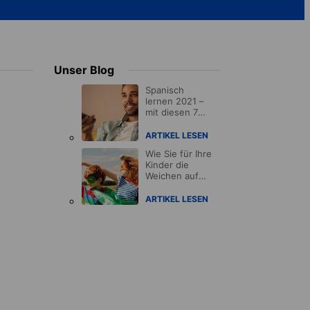
Unser Blog
Spanisch
lernen 2021 –
mit diesen 7
TV-Serien
spielend leicht!
ARTIKEL LESEN
Wie Sie für Ihre
Kinder die
Weichen auf
Erfolgskurs
stellen
ARTIKEL LESEN